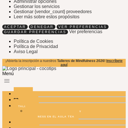
Administrar opciones
Gestionar los servicios
Gestionar {vendor_count} proveedores
Leer más sobre estos propósitos
ACEPTAR
DENEGAR
VER PREFERENCIAS
Ver preferencias
GUARDAR PREFERENCIAS
Política de Cookies
Política de Privacidad
Aviso Legal
¡Abierta la inscripción a nuestros
Talleres de Mindfulness 2026!
Inscríbete
aquí
Menú
INICIO
AGENDA
TALLERES
REGULACIÓN EMOCIONAL Y
MINFULNESS EN EL AULA TEA
FAMILIAS