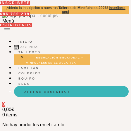
INSCRÍBETE
¡Abierta la inscripción a nuestros
Talleres de Mindfulness 2026!
Inscríbete
aquí
686 780 238
Menú
ESCRÍBENOS
INICIO
AGENDA
TALLERES
REGULACIÓN EMOCIONAL Y
MINFULNESS EN EL AULA TEA
FAMILIAS
COLEGIOS
EQUIPO
BLOG
ACCESO COMUNIDAD
0
0,00
€
0
items
No hay productos en el carrito.